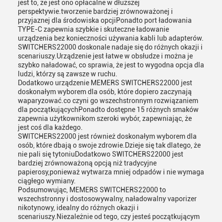
jest to, że jest ono opłacalne w dłuższej
perspektywie.tworzenie bardziej zrównoważonej i
przyjaznej dla środowiska opcjiPonadto port ładowania
TYPE-C zapewnia szybkie i skuteczne ładowanie
urządzenia bez konieczności używania kabli lub adapterów.
SWITCHERS22000 doskonale nadaje się do różnych okazji i
scenariuszy.Urządzenie jest łatwe w obsłudze i można je
szybko naładować, co sprawia, że jest to wygodna opcja dla
ludzi, którzy są zawsze w ruchu.
Dodatkowo urządzenie MEMERS SWITCHERS22000 jest
doskonałym wyborem dla osób, które dopiero zaczynają
waparyzować.co czyni go wszechstronnym rozwiązaniem
dla początkującychPonadto dostępne 15 różnych smaków
zapewnia użytkownikom szeroki wybór, zapewniając, że
jest coś dla każdego.
SWITCHERS22000 jest również doskonałym wyborem dla
osób, które dbają o swoje zdrowie.Dzieje się tak dlatego, że
nie pali się tytoniuDodatkowo SWITCHERS22000 jest
bardziej zrównoważoną opcją niż tradycyjne
papierosy,ponieważ wytwarza mniej odpadów i nie wymaga
ciągłego wymiany.
Podsumowując, MEMERS SWITCHERS22000 to
wszechstronny i dostosowywalny, naładowalny vaporizer
nikotynowy, idealny do różnych okazji i
scenariuszy.Niezależnie od tego, czy jesteś początkującym