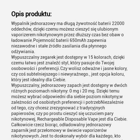
Opis produktu:
Wypalnik jednorazowy ma długą żywotność baterii 22000
oddechów, dzięki czemu możesz cieszyć się ulubionym
vaporizerem nikotynowym przez dłuższy czas bez obaw o
ładowanie.Pojemność baterii 650mAh zapewnia
niezawodne i stałe źródło zasilania dla płynnego
odżywiania.
Wypuszczalny zegarek jest dostępny w 15 kolorach, dzięki
czemu łatwo jest znaleźć styl, który pasuje do Twojej
osobowości i preferencji.Czy wolisz odważne i jasne kolory,
czy coś subtelniejszego i niewyraźnego., jest opcja koloru,
który jest idealny dla Ciebie.
Wypuszczalny, jednorazowy zapach jest dostępny w dwóch
różnych poziomach nikotyny: 0 mg i 20 mg. Dzięki temu
możesz wybrać odpowiedni dla siebie poziom nikotyny,w
zależności od osobistych preferencji i potrzebNiezależnie
od tego, czy chcesz zrezygnować z tradycyjnych
papierosów, czy po prostu cieszyć się uczuciem pary
nikotynowej, Rechargeable Disposable Vape jest dla Ciebie.
Całkowicie rzecz biorąc, odładowalny jednorazowy
zaparnik jest przełomowy w świecie vaporizerów
nikotynowych.Jest to doskonały wybór dla każdego, kto