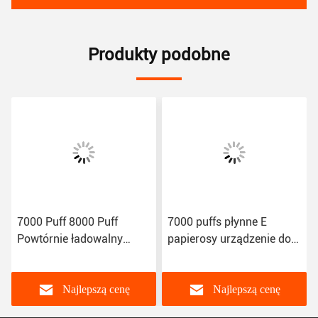
Produkty podobne
7000 Puff 8000 Puff
7000 puffs płynne E
Powtórnie ładowalny
papierosy urządzenie do
jednorazowy mod Vape
wstrzykiwania E płynne
jednorazowe
wstrzykiwacze
Najlepszą cenę
Najlepszą cenę