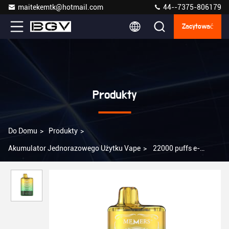
maitekemtk@hotmail.com
44--7375-806179
Zacytować
Produkty
Do Domu
>
Produkty
>
Akumulator Jednorazowego Użytku Vape
>
22000 puffs e-
papierosy wielokrotnie używalny nikotynowy parownik z 15
opcjami smakowymi