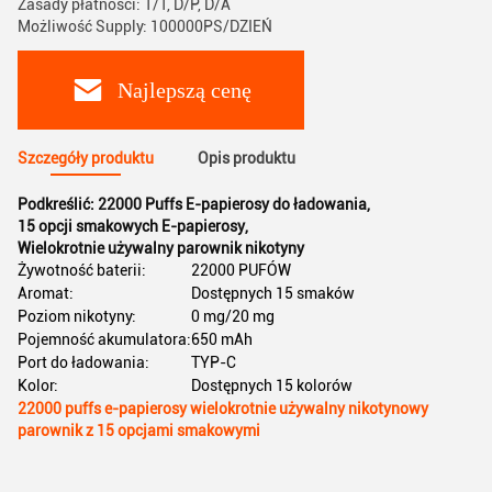
Zasady płatności: T/T, D/P, D/A
Możliwość Supply: 100000PS/DZIEŃ
Najlepszą cenę
Szczegóły produktu
Opis produktu
Podkreślić:
22000 Puffs E-papierosy do ładowania
,
15 opcji smakowych E-papierosy
,
Wielokrotnie używalny parownik nikotyny
Żywotność baterii:
22000 PUFÓW
Aromat:
Dostępnych 15 smaków
Poziom nikotyny:
0 mg/20 mg
Pojemność akumulatora:
650 mAh
Port do ładowania:
TYP-C
Kolor:
Dostępnych 15 kolorów
22000 puffs e-papierosy wielokrotnie używalny nikotynowy
parownik z 15 opcjami smakowymi