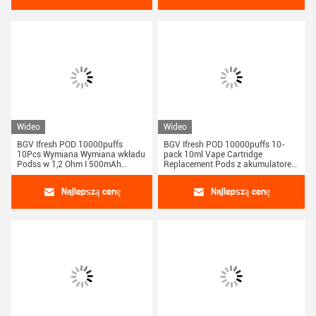
Wideo
Wideo
BGV Ifresh POD 10000puffs
BGV Ifresh POD 10000puffs 10-
10Pcs Wymiana Wymiana wkładu
pack 10ml Vape Cartridge
Podss w 1,2 Ohm I 500mAh
Replacement Pods z akumulatorem
pojemność baterii
500mAh
Najlepszą cenę
Najlepszą cenę