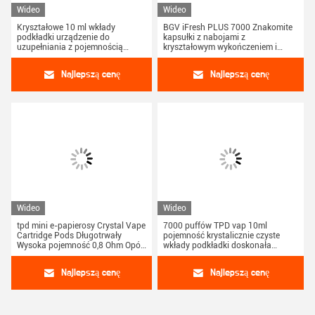
Wideo
Wideo
Kryształowe 10 ml wkłady
BGV iFresh PLUS 7000 Znakomite
podkładki urządzenie do
kapsułki z nabojami z
uzupełniania z pojemnością
kryształowym wykończeniem i
baterii 550 mAh
napełnianym urządzeniem o
wysokiej wytrzymałości i
Najlepszą cenę
Najlepszą cenę
rezystancji 0,8 oma
Wideo
Wideo
tpd mini e-papierosy Crystal Vape
7000 puffów TPD vap 10ml
Cartridge Pods Długotrwały
pojemność krystalicznie czyste
Wysoka pojemność 0,8 Ohm Opór
wkłady podkładki doskonała
Auto-Refill Decive
zastępka dla twojego vap
Najlepszą cenę
Najlepszą cenę