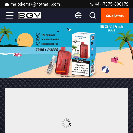
maitekemtk@hotmail.com
44--7375-806179
Zacytować