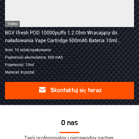
Video
BGV Ifresh POD 10000puffs 1.2 Ohm Wracający do
naładowania Vape Cartridge 500mAh Bateria 10ml
Wymienne urządzenie
Ilość: 10 sztuk/opakowanie
Pojemność akumulatora: 500 mAh
Pojemność: 10ml
Materiał: Kryształ
Skontaktuj się teraz
O nas
Twój profesjonalny i niezawodny partner.