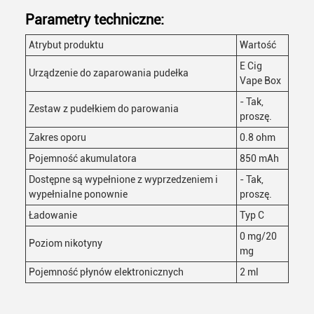
Parametry techniczne:
Atrybut produktu
Wartość
E Cig
Urządzenie do zaparowania pudełka
Vape Box
- Tak,
Zestaw z pudełkiem do parowania
proszę.
Zakres oporu
0.8 ohm
Pojemność akumulatora
850 mAh
Dostępne są wypełnione z wyprzedzeniem i
- Tak,
wypełnialne ponownie
proszę.
Ładowanie
Typ C
0 mg/20
Poziom nikotyny
mg
Pojemność płynów elektronicznych
2 ml