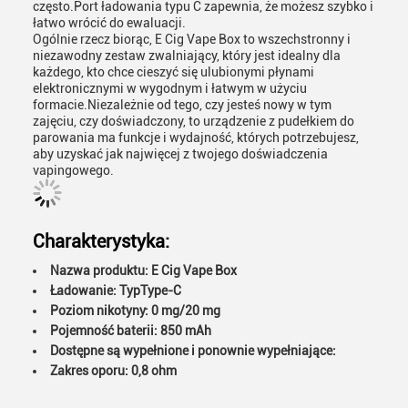
często.Port ładowania typu C zapewnia, że możesz szybko i
łatwo wrócić do ewaluacji.
Ogólnie rzecz biorąc, E Cig Vape Box to wszechstronny i
niezawodny zestaw zwalniający, który jest idealny dla
każdego, kto chce cieszyć się ulubionymi płynami
elektronicznymi w wygodnym i łatwym w użyciu
formacie.Niezależnie od tego, czy jesteś nowy w tym
zajęciu, czy doświadczony, to urządzenie z pudełkiem do
parowania ma funkcje i wydajność, których potrzebujesz,
aby uzyskać jak najwięcej z twojego doświadczenia
vapingowego.
Charakterystyka:
Nazwa produktu: E Cig Vape Box
Ładowanie: TypType-C
Poziom nikotyny: 0 mg/20 mg
Pojemność baterii: 850 mAh
Dostępne są wypełnione i ponownie wypełniające:
Zakres oporu: 0,8 ohm