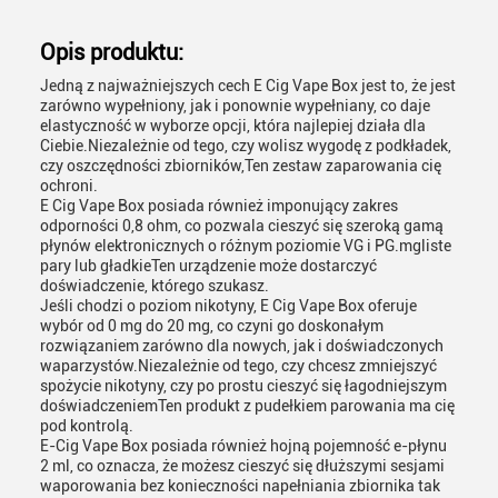
Opis produktu:
Jedną z najważniejszych cech E Cig Vape Box jest to, że jest
zarówno wypełniony, jak i ponownie wypełniany, co daje
elastyczność w wyborze opcji, która najlepiej działa dla
Ciebie.Niezależnie od tego, czy wolisz wygodę z podkładek,
czy oszczędności zbiorników,Ten zestaw zaparowania cię
ochroni.
E Cig Vape Box posiada również imponujący zakres
odporności 0,8 ohm, co pozwala cieszyć się szeroką gamą
płynów elektronicznych o różnym poziomie VG i PG.mgliste
pary lub gładkieTen urządzenie może dostarczyć
doświadczenie, którego szukasz.
Jeśli chodzi o poziom nikotyny, E Cig Vape Box oferuje
wybór od 0 mg do 20 mg, co czyni go doskonałym
rozwiązaniem zarówno dla nowych, jak i doświadczonych
waparzystów.Niezależnie od tego, czy chcesz zmniejszyć
spożycie nikotyny, czy po prostu cieszyć się łagodniejszym
doświadczeniemTen produkt z pudełkiem parowania ma cię
pod kontrolą.
E-Cig Vape Box posiada również hojną pojemność e-płynu
2 ml, co oznacza, że możesz cieszyć się dłuższymi sesjami
waporowania bez konieczności napełniania zbiornika tak