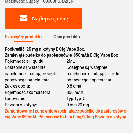
Możliwość Supply: 100000PS/DZIEŃ
Najlepszą cenę
Szczegóły produktu
Opis produktu
Podkreślić:
20 mg nikotyny E Cig Vape Box
,
Zamknięte pudełko do papierosów e
,
850mAh E Cig Vape Box
Pojemność e-liquidu:
2ML
Dostępne są wstępnie
Dostępne są wstępnie
napełnione i nadające się do
napełnione i nadające się do
ponownego napełnienia:
ponownego napełnienia
Zakres oporu:
0,8 oma
Pojemność akumulatora:
850 mAh
Ładowanie:
Typ Typ-C
Poziom nikotyny:
0 mg/20 mg
Zamontowane i ponownie wypełniające pudełko do papierosów e-
cig Vape 850mAh Pojemność baterii 0mg/20mg Poziom nikotyny