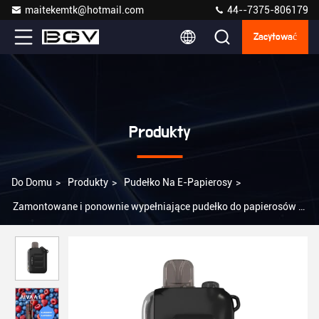
maitekemtk@hotmail.com
44--7375-806179
Zacytować
Produkty
Do Domu
>
Produkty
>
Pudełko Na E-Papierosy
>
Zamontowane i ponownie wypełniające pudełko do papierosów e-
cig Vape 850mAh Pojemność baterii 0mg/20mg Poziom nikotyny