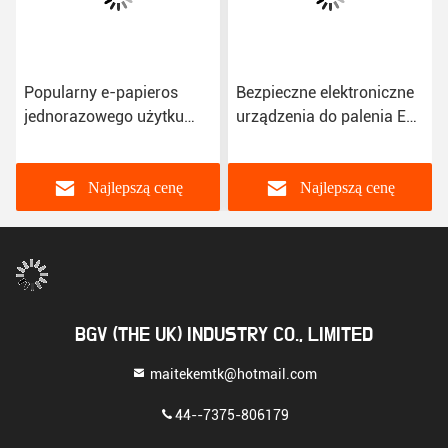
Popularny e-papieros
Bezpieczne elektroniczne
jednorazowego użytku
urządzenia do palenia E
10000 zaciągnięć
Cig Vape Box Pen
Bezpieczeństwo
Najlepszą cenę
Najlepszą cenę
BGV (THE UK) INDUSTRY CO., LIMITED
maitekemtk@hotmail.com
44--7375-806179