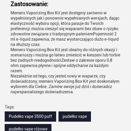
Zastosowanie:
Memers Vaporizing Box Kit jest dostępny zarówno w
wypełnionych jak i ponownie wypełnianych wersjach, dając
elastyczność wyboru opcji, która pasuje do Twoich
preferencji.można cieszyć się waparami bez obaw o ryzyko
zdrowotne związane z tradycyjnym paleniemPojemność 2
ml e-liquid zapewnia, że masz wystarczająco dużo e-liquid
na dłuższy czas.
Memers Vaporizing Box Kit jest idealny do różnych okazji i
scenariuszy.i można go łatwo zmieścić w kieszeni lub torbie
bez żadnych niedogodnościZestaw o zakresie oporu 0,8
ohm zapewnia płynne i spójne oddychanie za każdym
razem.
Niezależnie od tego, czy jesteś nowy w waparze, czy
doświadczony, memers Vaporizing Box Kit jest doskonałym
wyborem dla Ciebie..Zamów swoje już dziś i doświadcz
najwspanialszego doświadczenia.
Tags:
Pudełko vape 3500 puff
pudełko vape
pudełko vape różowe