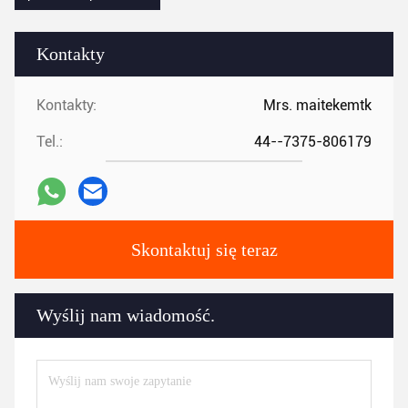
Kontakty
Kontakty:
Mrs. maitekemtk
Tel.:
44--7375-806179
Skontaktuj się teraz
Wyślij nam wiadomość.